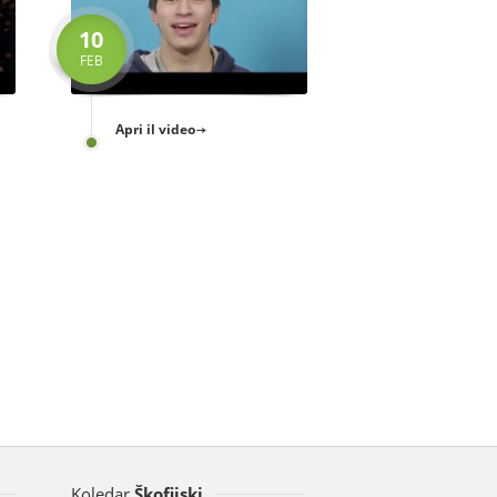
10
FEB
Apri il video
Koledar
Škofijski