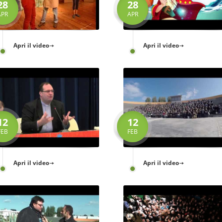
28
28
APR
APR
Apri il video
Apri il video
12
12
FEB
FEB
Apri il video
Apri il video