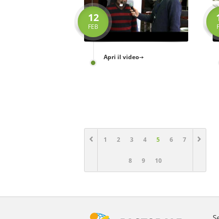
12
FEB
Apri il video
1
2
3
4
5
6
7
8
9
10
S