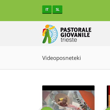
IT
SL
Videoposneteki