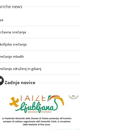
riche news
se
ržavna srečanja
kofijska srečanja
rečanja mladih
rečanja združenj in gibanj
Zadnje novice