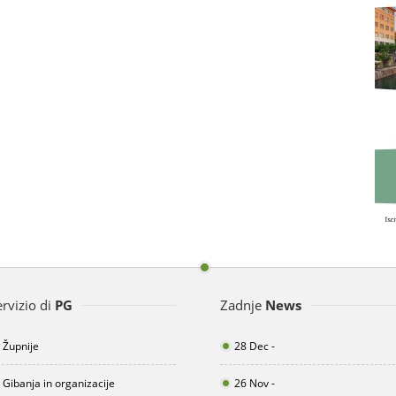
13 Jun 2023
ervizio di
PG
Zadnje
News
Župnije
28 Dec -
Gibanja in organizacije
26 Nov -