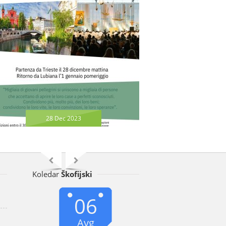
28 Dec 2023
26 Nov 2
Koledar
Škofijski
06
Avg