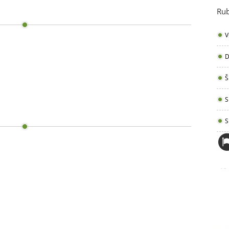
Rub
V
D
Š
S
S