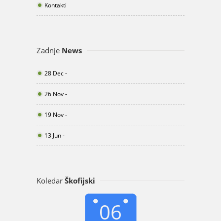
Kontakti
Zadnje
News
28 Dec -
26 Nov -
19 Nov -
13 Jun -
Koledar
Škofijski
06