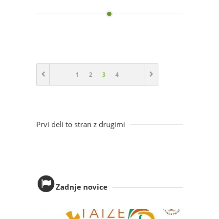
1
2
3
4
Prvi deli to stran z drugimi
Zadnje novice