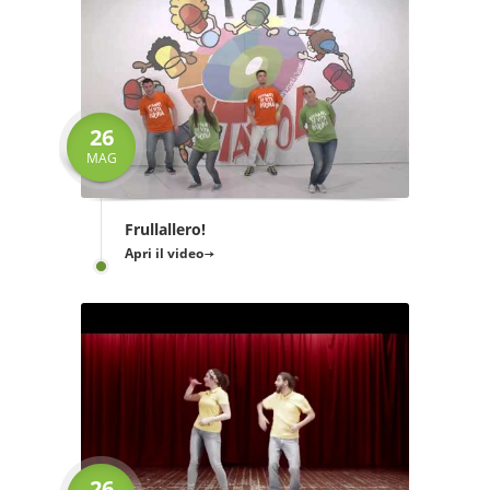
26
MAG
Frullallero!
Apri il video
26