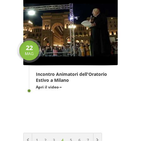
22
MAG
Incontro Animatori dell'Oratorio
Estivo a Milano
Apri il video
1
2
3
4
5
6
7