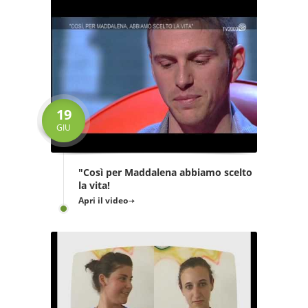
19
GIU
"Così per Maddalena abbiamo scelto
la vita!
Apri il video