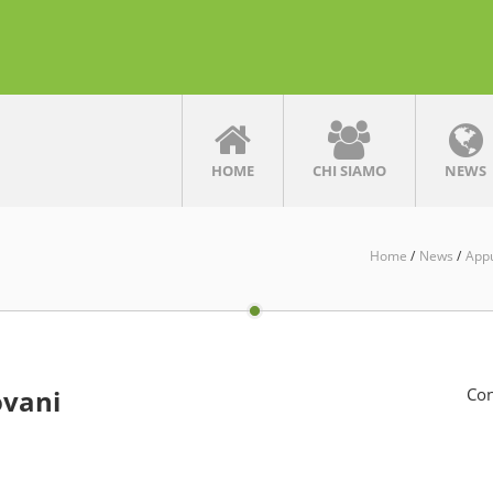
HOME
CHI SIAMO
NEWS
Home
News
App
ovani
Con