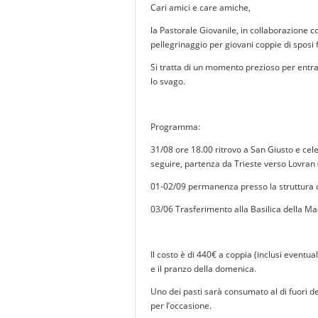
Cari amici e care amiche,
la Pastorale Giovanile, in collaborazione 
pellegrinaggio per giovani coppie di sposi f
Si tratta di un momento prezioso per entrar
lo svago.
Programma:
31/08 ore 18.00 ritrovo a San Giusto e cel
seguire, partenza da Trieste verso Lovran 
01-02/09 permanenza presso la struttura c
03/06 Trasferimento alla Basilica della M
Il costo è di 440€ a coppia (inclusi eventuali
e il pranzo della domenica.
Uno dei pasti sarà consumato al di fuori del
per l’occasione.