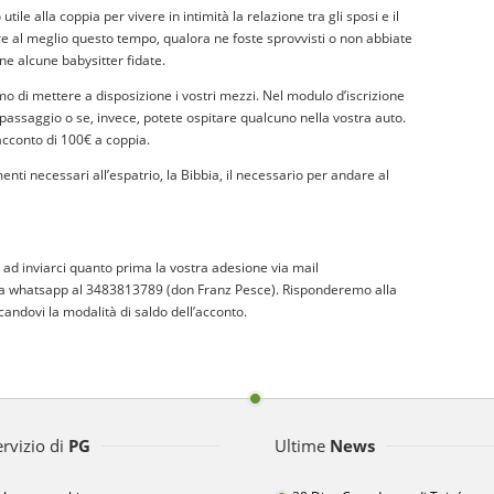
ile alla coppia per vivere in intimità la relazione tra gli sposi e il
ere al meglio questo tempo, qualora ne foste sprovvisti o non abbiate
ne alcune babysitter fidate.
mo di mettere a disposizione i vostri mezzi. Nel modulo d’iscrizione
 passaggio o se, invece, potete ospitare qualcuno nella vostra auto.
acconto di 100€ a coppia.
nti necessari all’espatrio, la Bibbia, il necessario per andare al
mo ad inviarci quanto prima la vostra adesione via mail
a whatsapp al
3483813789
(don Franz Pesce). Risponderemo alla
candovi la modalità di saldo dell’acconto.
ervizio di
PG
Ultime
News