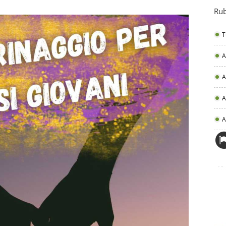
Rub
T
A
A
A
A