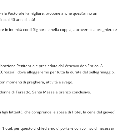
con la Pastorale Famigliare, propone anche quest’anno un
ino ai 40 anni di età!
e in intimità con il Signore e nella coppia, attraverso la preghiera e
ebrazione Penitenziale presieduta dal Vescovo don Enrico. A
(Croazia), dove alloggeremo per tutta la durata del pellegrinaggio.
on momenti di preghiera, attività e svago.
adonna di Tersatto, Santa Messa e pranzo conclusivo.
 figli
lattanti),
che comprende le spese di Hotel, la cena del giovedì
l’hotel, per questo vi chiediamo di portare con voi i soldi necessari