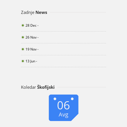
Zadnje
News
28 Dec -
26 Nov -
19 Nov -
13 Jun -
Koledar
Škofijski
06
Avg