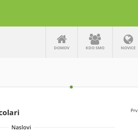
DOMOV
KDO SMO
NOVICE
olari
Prv
Naslovi