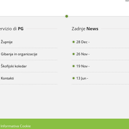
ervizio di
PG
Zadnje
News
Župnije
28 Dec -
Gibanja in organizacije
26 Nov -
Škofijski koledar
19 Nov -
Kontakti
13 Jun -
Informativa Cookie