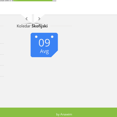
Koledar
Škofijski
09
Avg
by Anawim