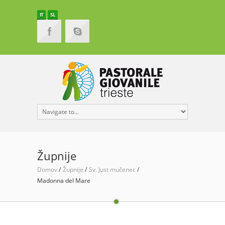
IT
SL
Župnije
Domov
Župnije
Sv. Just mučenec
Madonna del Mare