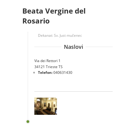
Beata Vergine del
Rosario
Dekanat:
Sv. Just mučenec
Naslovi
Via dei Rettori 1
34121 Trieste TS
Telefon:
040631430