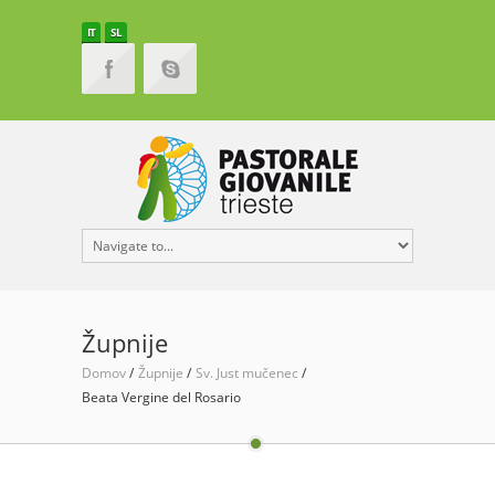
IT
SL
Župnije
Domov
Župnije
Sv. Just mučenec
Beata Vergine del Rosario