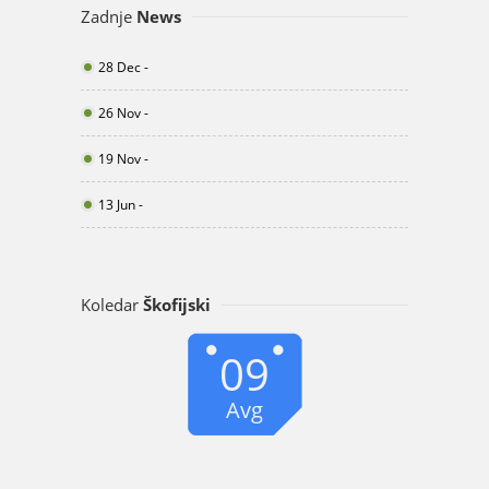
Zadnje
News
28 Dec -
26 Nov -
19 Nov -
13 Jun -
Koledar
Škofijski
09
Avg