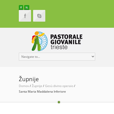
IT
SL
Župnije
Domov
Župnije
Gesù divino operaio
Santa Maria Maddalena Inferiore