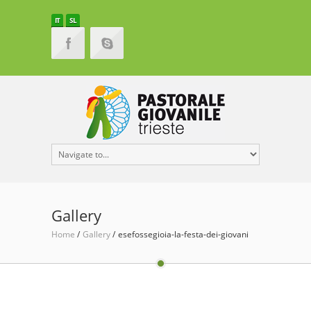
IT
SL
Gallery
Home
Gallery
esefossegioia-la-festa-dei-giovani