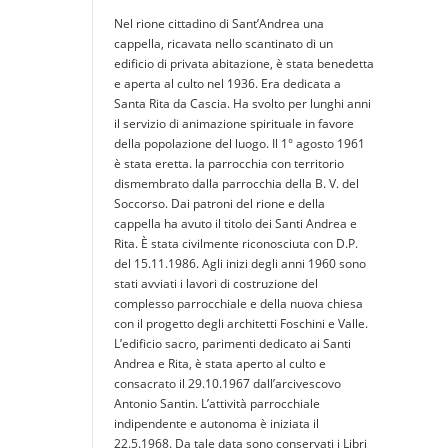
Nel rione cittadino di Sant’Andrea una
cappella, ricavata nello scantinato di un
edificio di privata abitazione, è stata benedetta
e aperta al culto nel 1936. Era dedicata a
Santa Rita da Cascia. Ha svolto per lunghi anni
il servizio di animazione spirituale in favore
della popolazione del luogo. Il 1° agosto 1961
è stata eretta. la parrocchia con territorio
dismembrato dalla parrocchia della B. V. del
Soccorso. Dai patroni del rione e della
cappella ha avuto il titolo dei Santi Andrea e
Rita. È stata civilmente riconosciuta con D.P.
del 15.11.1986. Agli inizi degli anni 1960 sono
stati avviati i lavori di costruzione del
complesso parrocchiale e della nuova chiesa
con il progetto degli architetti Foschini e Valle.
L’edificio sacro, parimenti dedicato ai Santi
Andrea e Rita, è stata aperto al culto e
consacrato il 29.10.1967 dall’arcivescovo
Antonio Santin. L’attività parrocchiale
indipendente e autonoma è iniziata il
22.5.1968. Da tale data sono conservati i Libri