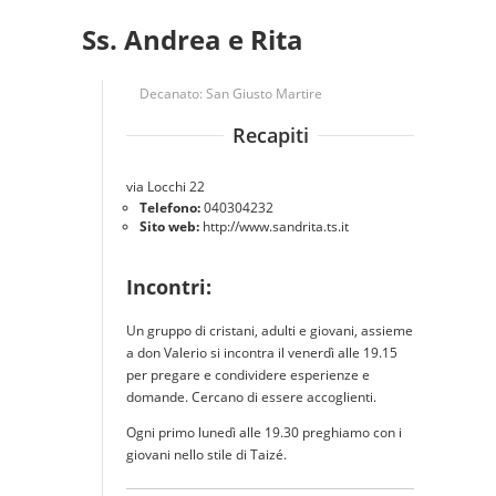
Ss. Andrea e Rita
Decanato:
San Giusto Martire
Recapiti
via Locchi 22
Telefono:
040304232
Sito web:
http://www.sandrita.ts.it
Incontri:
Un gruppo di cristani, adulti e giovani, assieme
a don Valerio si incontra il venerdì alle 19.15
per pregare e condividere esperienze e
domande. Cercano di essere accoglienti.
Ogni primo lunedì alle 19.30 preghiamo con i
giovani nello stile di Taizé.